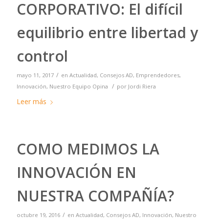
CORPORATIVO: El difícil
equilibrio entre libertad y
control
/
mayo 11, 2017
en
Actualidad
,
Consejos AD
,
Emprendedores
,
/
Innovación
,
Nuestro Equipo Opina
por
Jordi Riera
Leer más
COMO MEDIMOS LA
INNOVACIÓN EN
NUESTRA COMPAÑÍA?
/
octubre 19, 2016
en
Actualidad
,
Consejos AD
,
Innovación
,
Nuestro