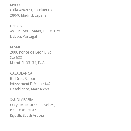
MADRID
Calle Aravaca, 12 Planta 3
28040 Madrid, España
LISBOA
Av. Dr. José Pontes, 15 R/C Dto
Lisboa, Portugal
MIAMI
2000 Ponce de Leon Blvd.
Ste 600
Miami, FL 33134, EUA
CASABLANCA
Bd Driss Slaoui,
lotissement El Manar №2
Casablanca, Marruecos
SAUDI ARABIA
Olaya Main Street, Level 29,
P.O. BOX 50182
Riyadh, Saudi Arabia