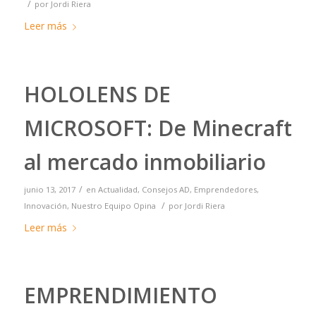
/
por
Jordi Riera
Leer más
HOLOLENS DE
MICROSOFT: De Minecraft
al mercado inmobiliario
/
junio 13, 2017
en
Actualidad
,
Consejos AD
,
Emprendedores
,
/
Innovación
,
Nuestro Equipo Opina
por
Jordi Riera
Leer más
EMPRENDIMIENTO