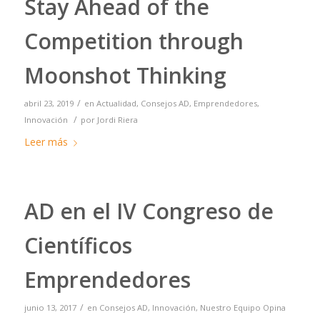
Stay Ahead of the
Competition through
Moonshot Thinking
/
abril 23, 2019
en
Actualidad
,
Consejos AD
,
Emprendedores
,
/
Innovación
por
Jordi Riera
Leer más
AD en el IV Congreso de
Científicos
Emprendedores
/
junio 13, 2017
en
Consejos AD
,
Innovación
,
Nuestro Equipo Opina