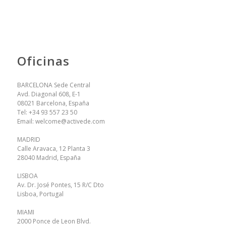
Oficinas
BARCELONA Sede Central
Avd. Diagonal 608, E-1
08021 Barcelona, España
Tel:
+34 93 557 23 50
Email:
welcome@activede.com
MADRID
Calle Aravaca, 12 Planta 3
28040 Madrid, España
LISBOA
Av. Dr. José Pontes, 15 R/C Dto
Lisboa, Portugal
MIAMI
2000 Ponce de Leon Blvd.