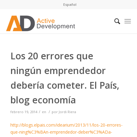
Español
Los 20 errores que
ningún emprendedor
debería cometer. El País,
blog economía
/
/
febrero 19, 2014
en
por
Jordi Riera
http://blogs.elpais.com/idearium/2013/11/los-20-errores-
que-ning%C3%BAn-emprendedor-deber%C3%ADa-