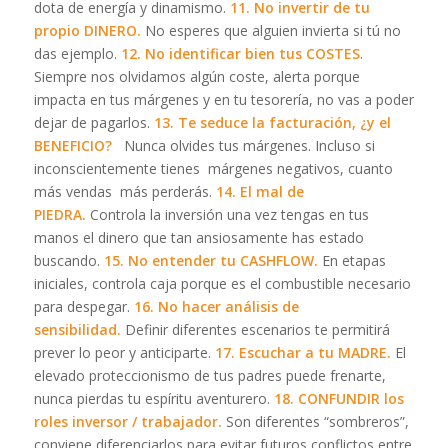
dota de energía y dinamismo.
11. No invertir de tu
propio DINERO.
No esperes que alguien invierta si tú no
das ejemplo.
12. No identificar bien tus COSTES
.
Siempre nos olvidamos algún coste, alerta porque
impacta en tus márgenes y en tu tesorería, no vas a poder
dejar de pagarlos.
13. Te seduce la facturación, ¿y el
BENEFICIO?
Nunca olvides tus márgenes. Incluso si
inconscientemente tienes márgenes negativos, cuanto
más vendas más perderás.
14. El mal de
PIEDRA.
Controla la inversión una vez tengas en tus
manos el dinero que tan ansiosamente has estado
buscando.
15. No entender tu CASHFLOW.
En etapas
iniciales, controla caja porque es el combustible necesario
para despegar.
16. No hacer análisis de
sensibilidad.
Definir diferentes escenarios te permitirá
prever lo peor y anticiparte.
17. Escuchar a tu MADRE.
El
elevado proteccionismo de tus padres puede frenarte,
nunca pierdas tu espíritu aventurero.
18. CONFUNDIR los
roles inversor / trabajador.
Son diferentes “sombreros”,
conviene diferenciarlos para evitar futuros conflictos entre