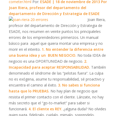
cometer.html
Por:
ESADE
| 18 de noviembre de 2013
Por
Joan Riera, profesor del departamento del
departamento de Dirección y Estrategia de ESADE
Joan Riera,
profesor del departamento de Dirección y Estrategia de
ESADE, nos resumen en veinte puntos los principaleles
errores de los emprendedores primerizos. Un manual
básico para aquel que quiera montar una empresa y no
morir en el intento.
1. No entender la diferencia entre
una
buena idea
y un
BUEN NEGOCIO.
No toda IDEA de
negocio es una OPORTUNIDAD de negocio.
2.
Incapacidad para aceptar RESPONSABILIDAD.
También
denominado el síndrome de las “pelotas fuera”. La culpa
no es exógena, asume tu responsabilidad, sé proactivo y
encuentra el camino al éxito.
3. No sabes si funciona
hasta que lo PRUEBAS.
No hay plan de negocio que
resista el primer contacto con el cliente. Lánzate, no hay
más secreto que el “go-to-market” para saber si
funcionará.
4. El cliente es REY.
¿alguna duda? No olvides
quien paga, fidelizalo, cuidalo, mimalo, soprendelo,