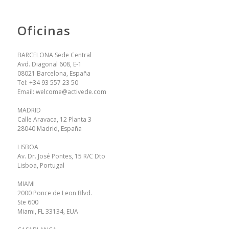
Oficinas
BARCELONA Sede Central
Avd. Diagonal 608, E-1
08021 Barcelona, España
Tel:
+34 93 557 23 50
Email:
welcome@activede.com
MADRID
Calle Aravaca, 12 Planta 3
28040 Madrid, España
LISBOA
Av. Dr. José Pontes, 15 R/C Dto
Lisboa, Portugal
MIAMI
2000 Ponce de Leon Blvd.
Ste 600
Miami, FL 33134, EUA