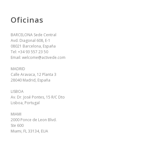
Oficinas
BARCELONA Sede Central
Avd. Diagonal 608, E-1
08021 Barcelona, España
Tel:
+34 93 557 23 50
Email:
welcome@activede.com
MADRID
Calle Aravaca, 12 Planta 3
28040 Madrid, España
LISBOA
Av. Dr. José Pontes, 15 R/C Dto
Lisboa, Portugal
MIAMI
2000 Ponce de Leon Blvd.
Ste 600
Miami, FL 33134, EUA