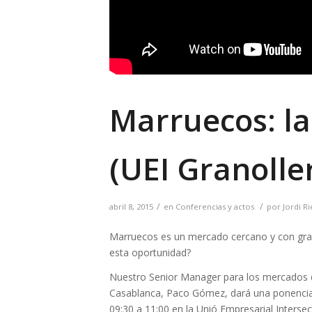
Marruecos: la
(UEI Granolle
/
/
abril 8, 2015
en
Conferencias y actos
por
Jordi Ri
Marruecos es un mercado cercano y con gran
esta oportunidad?
Nuestro Senior Manager para los mercados de
Casablanca, Paco Gómez, dará una ponencia 
09:30 a 11:00 en la Unió Empresarial Intersec