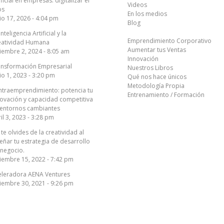
ificial en empresas: digitalizar el
Videos
os
En los medios
io 17, 2026 - 4:04 pm
Blog
Inteligencia Artificial y la
Emprendimiento Corporativo
eatividad Humana
Aumentar tus Ventas
iembre 2, 2024 - 8:05 am
Innovación
ansformación Empresarial
Nuestros Libros
io 1, 2023 - 3:20 pm
Qué nos hace únicos
Metodología Propia
intraemprendimiento: potencia tu
Entrenamiento / Formación
ovación y capacidad competitiva
 entornos cambiantes
il 3, 2023 - 3:28 pm
te olvides de la creatividad al
eñar tu estrategia de desarrollo
 negocio.
iembre 15, 2022 - 7:42 pm
eleradora AENA Ventures
iembre 30, 2021 - 9:26 pm