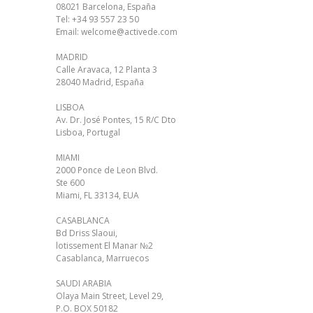
08021 Barcelona, España
Tel:
+34 93 557 23 50
Email:
welcome@activede.com
MADRID
Calle Aravaca, 12 Planta 3
28040 Madrid, España
LISBOA
Av. Dr. José Pontes, 15 R/C Dto
Lisboa, Portugal
MIAMI
2000 Ponce de Leon Blvd.
Ste 600
Miami, FL 33134, EUA
CASABLANCA
Bd Driss Slaoui,
lotissement El Manar №2
Casablanca, Marruecos
SAUDI ARABIA
Olaya Main Street, Level 29,
P.O. BOX 50182