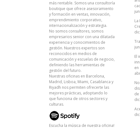
art
más rentable. Somos una consultoría
ca
boutique que ofrece asesoramiento
jun
y formación en ventas, innovación,
emprendimiento corporativo,
La 
internacionalización y estrategia.
Cr
No somos consultores, somos
dic
empresarios senior con una dilatada
Tr
experiencia y conocimientos de
jun
gestión. Nuestros expertos son
reconocidos en medios de
El 
comunicación y escuelas de negocio,
inn
definiendo las herramientas de
en
gestión del futuro.
abr
Nuestras oficinas en Barcelona,
Madrid, Lisboa, Miami, Casablanca y
No 
Riyadh nos permiten ofrecerte las
dis
mejores prácticas, adoptando lo
de
que funciona de otros sectores y
dic
culturas.
Ac
dic
Escucha la música de nuestra oficina!