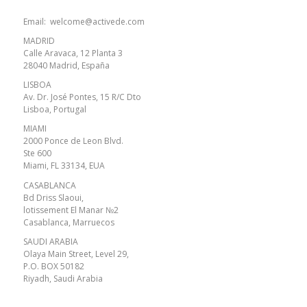
Email:
welcome@activede.com
MADRID
Calle Aravaca, 12 Planta 3
28040 Madrid, España
LISBOA
Av. Dr. José Pontes, 15 R/C Dto
Lisboa, Portugal
MIAMI
2000 Ponce de Leon Blvd.
Ste 600
Miami, FL 33134, EUA
CASABLANCA
Bd Driss Slaoui,
lotissement El Manar №2
Casablanca, Marruecos
SAUDI ARABIA
Olaya Main Street, Level 29,
P.O. BOX 50182
Riyadh, Saudi Arabia