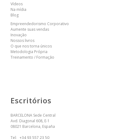
Vídeos
Na mídia
Blog
Empreendedorismo Corporativo
Aumente suas vendas
Inovação
Nossos livros
O que nos torna únicos
Metodologia Própria
Treinamento / Formação
Escritórios
BARCELONA Sede Central
Avd. Diagonal 608, E-1
08021 Barcelona, España
Tel:
+34 93 557 23 50