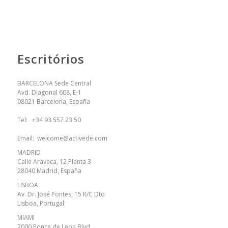
Escritórios
BARCELONA Sede Central
Avd. Diagonal 608, E-1
08021 Barcelona, España
Tel:
+34 93 557 23 50
Email:
welcome@activede.com
MADRID
Calle Aravaca, 12 Planta 3
28040 Madrid, España
LISBOA
Av. Dr. José Pontes, 15 R/C Dto
Lisboa, Portugal
MIAMI
2000 Ponce de Leon Blvd.