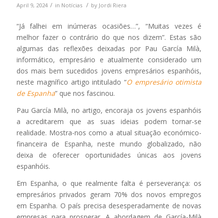
/
/
April 9, 2024
in
Notícias
by
Jordi Riera
“Já falhei em inúmeras ocasiões…”, “Muitas vezes é
melhor fazer o contrário do que nos dizem”. Estas são
algumas das reflexões deixadas por Pau García Milà,
informático, empresário e atualmente considerado um
dos mais bem sucedidos jovens empresários espanhóis,
neste magnífico artigo intitulado “
O empresário otimista
de Espanha
” que nos fascinou.
Pau García Milà, no artigo, encoraja os jovens espanhóis
a acreditarem que as suas ideias podem tornar-se
realidade. Mostra-nos como a atual situação económico-
financeira de Espanha, neste mundo globalizado, não
deixa de oferecer oportunidades únicas aos jovens
espanhóis.
Em Espanha, o que realmente falta é perseverança: os
empresários privados geram 70% dos novos empregos
em Espanha. O país precisa desesperadamente de novas
empresas para prosperar. A abordagem de García-Milà