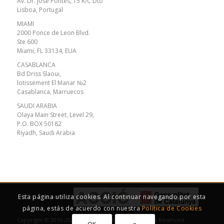
Av. Dr. José Pontes, 15 R/C Dto
Lisboa, Portugal
MIAMI
2000 Ponce de Leon Blvd.
Ste 600
Miami, FL 33134, EUA
CASABLANCA
Bd Driss Slaoui,
lotissement El Manar №2
Casablanca, Marruecos
SAUDI ARABIA
Olaya Main Street, Level 29,
P.O. BOX 50182
Riyadh, Saudi Arabia
Esta página utiliza cookies. Al continuar navegando por esta
Con el soporte de
página, estás de acuerdo con nuestra
Política de Cookies
Copyright © 2010-2023 Action Oriented S.L. All Rights Reserved.