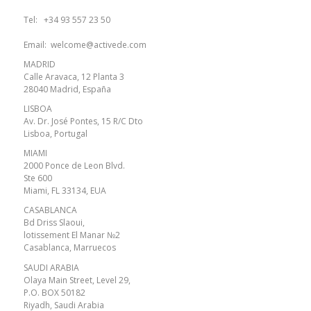
Tel:
+34 93 557 23 50
Email:
welcome@activede.com
MADRID
Calle Aravaca, 12 Planta 3
28040 Madrid, España
LISBOA
Av. Dr. José Pontes, 15 R/C Dto
Lisboa, Portugal
MIAMI
2000 Ponce de Leon Blvd.
Ste 600
Miami, FL 33134, EUA
CASABLANCA
Bd Driss Slaoui,
lotissement El Manar №2
Casablanca, Marruecos
SAUDI ARABIA
Olaya Main Street, Level 29,
P.O. BOX 50182
Riyadh, Saudi Arabia