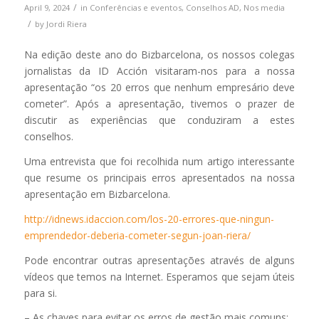
/
April 9, 2024
in
Conferências e eventos
,
Conselhos AD
,
Nos media
/
by
Jordi Riera
Na edição deste ano do Bizbarcelona, os nossos colegas
jornalistas da ID Acción visitaram-nos para a nossa
apresentação “os 20 erros que nenhum empresário deve
cometer”. Após a apresentação, tivemos o prazer de
discutir as experiências que conduziram a estes
conselhos.
Uma entrevista que foi recolhida num artigo interessante
que resume os principais erros apresentados na nossa
apresentação em Bizbarcelona.
http://idnews.idaccion.com/los-20-errores-que-ningun-
emprendedor-deberia-cometer-segun-joan-riera/
Pode encontrar outras apresentações através de alguns
vídeos que temos na Internet. Esperamos que sejam úteis
para si.
– As chaves para evitar os erros de gestão mais comuns: