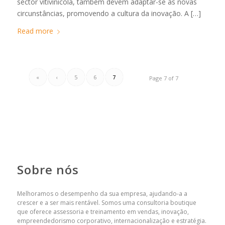
sector vitivinícola, também devem adaptar-se às novas
circunstâncias, promovendo a cultura da inovação. A […]
Read more
«
‹
5
6
7
Page 7 of 7
Sobre nós
Melhoramos o desempenho da sua empresa, ajudando-a a
crescer e a ser mais rentável. Somos uma consultoria boutique
que oferece assessoria e treinamento em vendas, inovação,
empreendedorismo corporativo, internacionalização e estratégia.