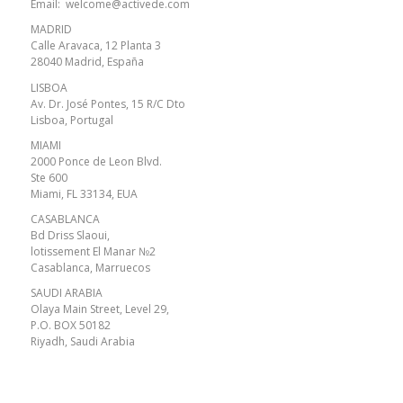
Email:
welcome@activede.com
MADRID
Calle Aravaca, 12 Planta 3
28040 Madrid, España
LISBOA
Av. Dr. José Pontes, 15 R/C Dto
Lisboa, Portugal
MIAMI
2000 Ponce de Leon Blvd.
Ste 600
Miami, FL 33134, EUA
CASABLANCA
Bd Driss Slaoui,
lotissement El Manar №2
Casablanca, Marruecos
SAUDI ARABIA
Olaya Main Street, Level 29,
P.O. BOX 50182
Riyadh, Saudi Arabia