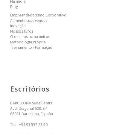
Na mídia
Blog
Empreendedorismo Corporativo
Aumente suas vendas
Inovação
Nossos livros
O que nos torna únicos
Metodologia Própria
Treinamento / Formação
Escritórios
BARCELONA Sede Central
Avd. Diagonal 608, E-1
08021 Barcelona, España
Tel:
+34 93 557 23 50