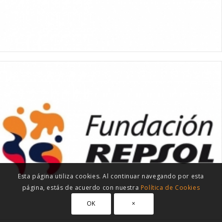
Esta página utiliza cookies. Al continuar navegando por esta
página, estás de acuerdo con nuestra
Política de Cookies
OK
×