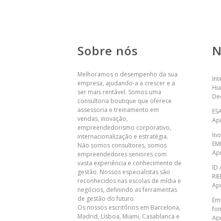
Sobre nós
N
Melhoramos o desempenho da sua
Int
empresa, ajudando-a a crescer e a
Hu
ser mais rentável. Somos uma
De
consultoria boutique que oferece
assessoria e treinamento em
ES
vendas, inovação,
Apr
empreendedorismo corporativo,
In
internacionalização e estratégia.
EM
Não somos consultores, somos
Apr
empreendedores seniores com
vasta experiência e conhecimento de
ID
gestão. Nossos especialistas são
RI
reconhecidos nas escolas de mídia e
Apr
negócios, definindo as ferramentas
de gestão do futuro.
Em
Os nossos escritórios em Barcelona,
fo
​​Madrid, Lisboa, Miami, Casablanca e
Apr