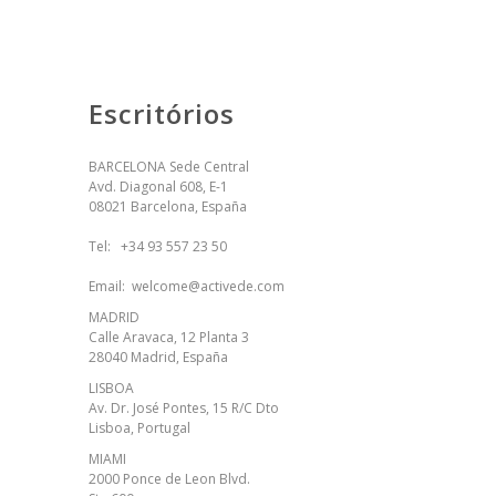
Escritórios
BARCELONA Sede Central
Avd. Diagonal 608, E-1
08021 Barcelona, España
Tel:
+34 93 557 23 50
Email:
welcome@activede.com
MADRID
Calle Aravaca, 12 Planta 3
28040 Madrid, España
LISBOA
Av. Dr. José Pontes, 15 R/C Dto
Lisboa, Portugal
MIAMI
2000 Ponce de Leon Blvd.