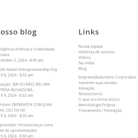
osso blog
Links
Nossa equipe
eligência Artificial e Criatividade
Histórias de sucesso
mana
Vídeos
cember 2, 2024 - 8:05 am
Na mídia
Blog
ADE Alumni Entrepreneurship Day
il 9, 2024 - 8:32 am
Empreendedorismo Corporativo
Aumente suas vendas
ovação: SER OU NÃO SER UMA
Inovação
PRESA INOVADORA…
Nossos livros
il 9, 2024 - 8:32 am
O que nos torna únicos
 Action: ENTREVISTA COM JOAN
Metodologia Própria
ERA, CEO DA AD
Treinamento / Formação
il 9, 2024 - 8:30 am
preender: Perseverança como
nte de oportunidades
il 9, 2024 - 8:30 am