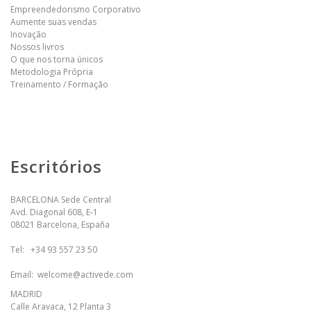
Empreendedorismo Corporativo
Aumente suas vendas
Inovação
Nossos livros
O que nos torna únicos
Metodologia Própria
Treinamento / Formação
Escritórios
BARCELONA Sede Central
Avd. Diagonal 608, E-1
08021 Barcelona, España
Tel:
+34 93 557 23 50
Email:
welcome@activede.com
MADRID
Calle Aravaca, 12 Planta 3