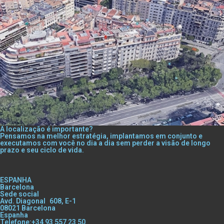
A localização é importante?
Pensamos na melhor estratégia, implantamos em conjunto e
executamos com você no dia a dia sem perder a visão de longo
prazo e seu ciclo de vida.
ESPANHA
Barcelona
Sede social
Avd. Diagonal 608, E-1
08021 Barcelona
Espanha
Telefone:+34 93 557 23 50