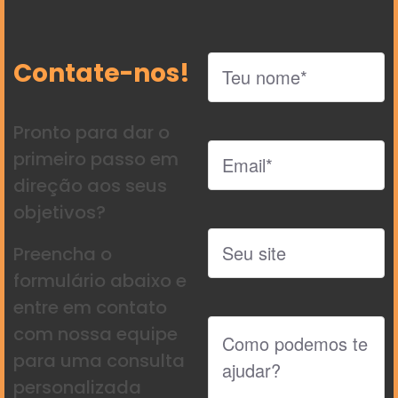
Contate-nos!
Pronto para dar o
primeiro passo em
direção aos seus
objetivos?
Preencha o
formulário abaixo e
entre em contato
com nossa equipe
para uma consulta
personalizada