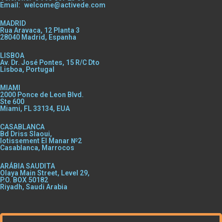
Email: welcome@activede.com
MADRID
Rua Aravaca, 12 Planta 3
28040 Madrid, Espanha
LISBOA
Av. Dr. José Pontes, 15 R/C Dto
Lisboa, Portugal
MIAMI
2000 Ponce de Leon Blvd.
Ste 600
Miami, FL 33134, EUA
CASABLANCA
Bd Driss Slaoui,
lotissement El Manar №2
Casablanca, Marrocos
ARÁBIA SAUDITA
Olaya Main Street, Level 29,
P.O. BOX 50182
Riyadh, Saudi Arabia