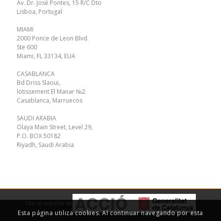
Av. Dr. José Pontes, 15 R/C Dto
Lisboa, Portugal
MIAMI
2000 Ponce de Leon Blvd.
Ste 600
Miami, FL 33134, EUA
CASABLANCA
Bd Driss Slaoui,
lotissement El Manar №2
Casablanca, Marruecos
SAUDI ARABIA
Olaya Main Street, Level 29,
P.O. BOX 50182
Riyadh, Saudi Arabia
Con el soporte de
Esta página utiliza cookies. Al continuar navegando por esta