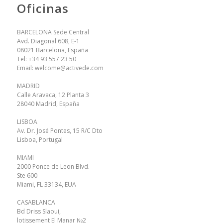
Oficinas
BARCELONA Sede Central
Avd. Diagonal 608, E-1
08021 Barcelona, España
Tel:
+34 93 557 23 50
Email:
welcome@activede.com
MADRID
Calle Aravaca, 12 Planta 3
28040 Madrid, España
LISBOA
Av. Dr. José Pontes, 15 R/C Dto
Lisboa, Portugal
MIAMI
2000 Ponce de Leon Blvd.
Ste 600
Miami, FL 33134, EUA
CASABLANCA
Bd Driss Slaoui,
lotissement El Manar №2