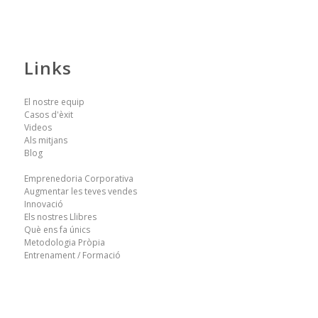
Links
El nostre equip
Casos d'èxit
Videos
Als mitjans
Blog
Emprenedoria Corporativa
Augmentar les teves vendes
Innovació
Els nostres Llibres
Què ens fa únics
Metodologia Pròpia
Entrenament / Formació