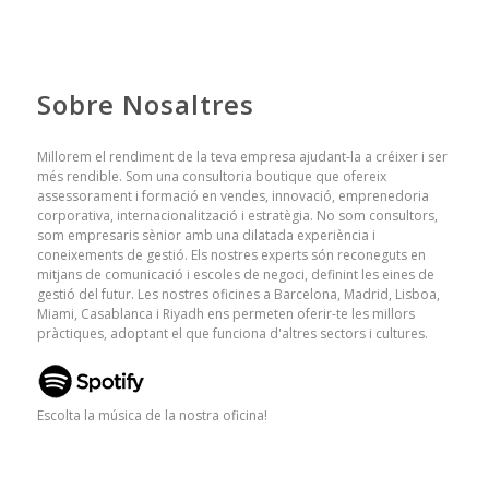
Sobre Nosaltres
Millorem el rendiment de la teva empresa ajudant-la a créixer i ser
més rendible. Som una consultoria boutique que ofereix
assessorament i formació en vendes, innovació, emprenedoria
corporativa, internacionalització i estratègia. No som consultors,
som empresaris sènior amb una dilatada experiència i
coneixements de gestió. Els nostres experts són reconeguts en
mitjans de comunicació i escoles de negoci, definint les eines de
gestió del futur. Les nostres oficines a Barcelona, ​​Madrid, Lisboa,
Miami, Casablanca i Riyadh ens permeten oferir-te les millors
pràctiques, adoptant el que funciona d'altres sectors i cultures.
Escolta la música de la nostra oficina!