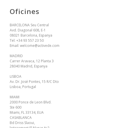
Oficines
BARCELONA Seu Central
Avd. Diagonal 608, E-1
08021 Barcelona, Espanya
Tel:
+34 93 557 23 50
Email:
welcome@activede.com
MADRID
Carrer Aravaca, 12 Planta 3
28040 Madrid, Espanya
LISBOA
Av. Dr. José Pontes, 15 R/C Dto
Lisboa, Portugal
MIAMI
2000 Ponce de Leon Blvd.
Ste 600
Miami, FL 33134, EUA
CASABLANCA
Bd Driss Slaoui,
lotissement El Manar №2