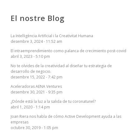
El nostre Blog
La Intel·ligència Artificial i la Creativitat Humana
desembre 3, 2024 - 11:52 am
El intraemprendimiento como palanca de crecimiento post-covid
abril 3, 2023 - 5:10 pm
No te olvides de la creatividad al diseñar tu estrategia de
desarrollo de negocio.
desembre 15, 2022 - 7:42 pm
Aceleradoras AENA Ventures
desembre 30, 2021 - 9:35 pm
¿Dónde está la luz a la salida de tu coronatunel?
abril 1, 2020 - 1:14 pm
Joan Riera nos habla de cómo Active Development ayuda a las
empresas
octubre 30, 2019 - 1:05 pm