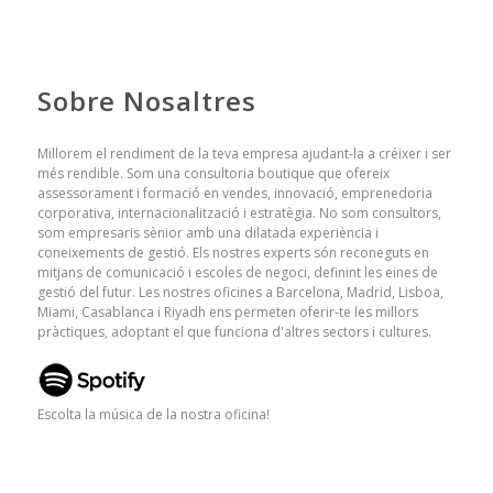
Sobre Nosaltres
Millorem el rendiment de la teva empresa ajudant-la a créixer i ser
més rendible. Som una consultoria boutique que ofereix
assessorament i formació en vendes, innovació, emprenedoria
corporativa, internacionalització i estratègia. No som consultors,
som empresaris sènior amb una dilatada experiència i
coneixements de gestió. Els nostres experts són reconeguts en
mitjans de comunicació i escoles de negoci, definint les eines de
gestió del futur. Les nostres oficines a Barcelona, ​​Madrid, Lisboa,
Miami, Casablanca i Riyadh ens permeten oferir-te les millors
pràctiques, adoptant el que funciona d'altres sectors i cultures.
Escolta la música de la nostra oficina!