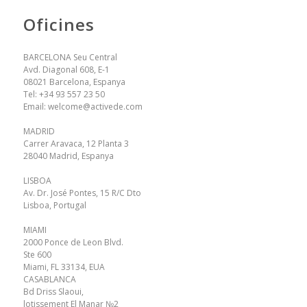
Oficines
BARCELONA Seu Central
Avd. Diagonal 608, E-1
08021 Barcelona, Espanya
Tel:
+34 93 557 23 50
Email:
welcome@activede.com
MADRID
Carrer Aravaca, 12 Planta 3
28040 Madrid, Espanya
LISBOA
Av. Dr. José Pontes, 15 R/C Dto
Lisboa, Portugal
MIAMI
2000 Ponce de Leon Blvd.
Ste 600
Miami, FL 33134, EUA
CASABLANCA
Bd Driss Slaoui,
lotissement El Manar №2