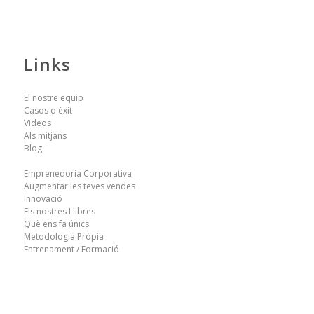
Links
El nostre equip
Casos d'èxit
Videos
Als mitjans
Blog
Emprenedoria Corporativa
Augmentar les teves vendes
Innovació
Els nostres Llibres
Què ens fa únics
Metodologia Pròpia
Entrenament / Formació