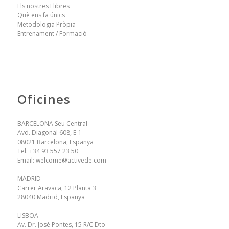
Els nostres Llibres
Què ens fa únics
Metodologia Pròpia
Entrenament / Formació
Oficines
BARCELONA Seu Central
Avd. Diagonal 608, E-1
08021 Barcelona, Espanya
Tel:
+34 93 557 23 50
Email:
welcome@activede.com
MADRID
Carrer Aravaca, 12 Planta 3
28040 Madrid, Espanya
LISBOA
Av. Dr. José Pontes, 15 R/C Dto