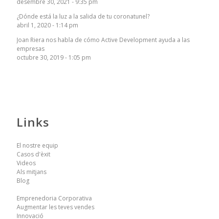
desembre 30, 2021 - 9:35 pm
¿Dónde está la luz a la salida de tu coronatunel?
abril 1, 2020 - 1:14 pm
Joan Riera nos habla de cómo Active Development ayuda a las
empresas
octubre 30, 2019 - 1:05 pm
Links
El nostre equip
Casos d'èxit
Videos
Als mitjans
Blog
Emprenedoria Corporativa
Augmentar les teves vendes
Innovació