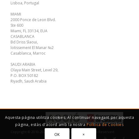
Lisboa, Portugal
MIAMI
2000 Ponce de Leon Blvd.
Ste 600
Miami, FL 33134, EUA
CASABLANCA
Bd Driss Slaoui,
lotissement El Manar №2
Casablanca, Marroc
SAUDI ARABIA
Olaya Main Street, Level 29,
P.O. BOX 50182
Riyadh, Saudi Arabia
Aquesta pàgina utilitza cookies. Al continuar navegant per aquesta
Con el soporte de
pàgina, estàs d'acord amb la nostra
Política de Cookies
Copyright © 2010-2023 Action Oriented S.L. All Rights Reserved.
OK
×