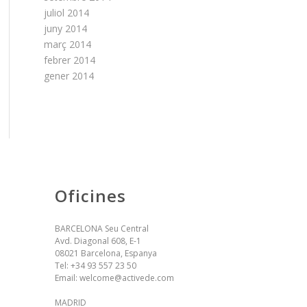
juliol 2014
juny 2014
març 2014
febrer 2014
gener 2014
Oficines
BARCELONA Seu Central
Avd. Diagonal 608, E-1
08021 Barcelona, Espanya
Tel:
+34 93 557 23 50
Email:
welcome@activede.com
MADRID