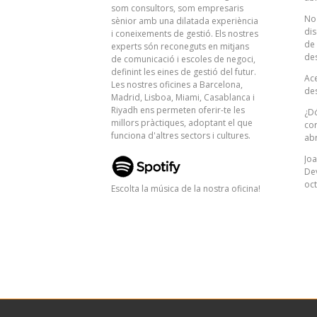
som consultors, som empresaris
No 
sènior amb una dilatada experiència
dis
i coneixements de gestió. Els nostres
de
experts són reconeguts en mitjans
de
de comunicació i escoles de negoci,
definint les eines de gestió del futur.
Ac
Les nostres oficines a Barcelona, ​​
de
Madrid, Lisboa, Miami, Casablanca i
Riyadh ens permeten oferir-te les
¿Dó
millors pràctiques, adoptant el que
co
funciona d'altres sectors i cultures.
abr
Joa
De
oct
Escolta la música de la nostra oficina!