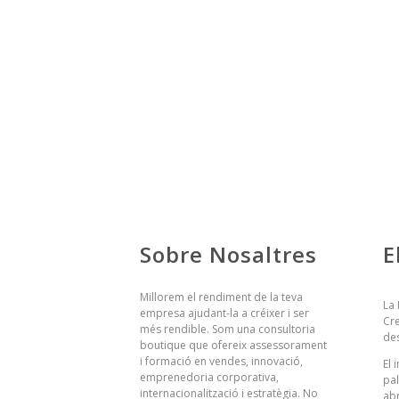
Sobre Nosaltres
E
Millorem el rendiment de la teva
La 
empresa ajudant-la a créixer i ser
Cr
més rendible. Som una consultoria
de
boutique que ofereix assessorament
i formació en vendes, innovació,
El
emprenedoria corporativa,
pal
internacionalització i estratègia. No
abr