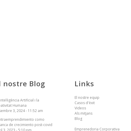
l nostre Blog
Links
El nostre equip
Intel·ligència Artificial i la
Casos d'èxit
eativitat Humana
Videos
sembre 3, 2024 - 11:52 am
Als mitjans
Blog
 intraemprendimiento como
anca de crecimiento post-covid
Emprenedoria Corporativa
il 3, 2023 - 5:10 pm