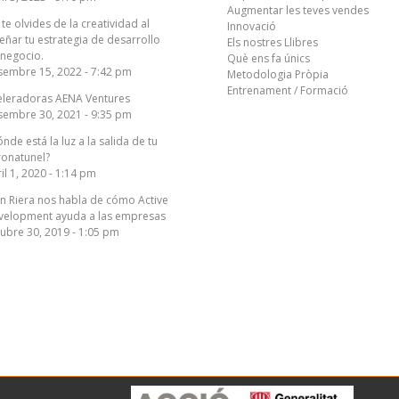
Augmentar les teves vendes
te olvides de la creatividad al
Innovació
eñar tu estrategia de desarrollo
Els nostres Llibres
 negocio.
Què ens fa únics
sembre 15, 2022 - 7:42 pm
Metodologia Pròpia
Entrenament / Formació
eleradoras AENA Ventures
sembre 30, 2021 - 9:35 pm
nde está la luz a la salida de tu
ronatunel?
il 1, 2020 - 1:14 pm
n Riera nos habla de cómo Active
velopment ayuda a las empresas
ubre 30, 2019 - 1:05 pm