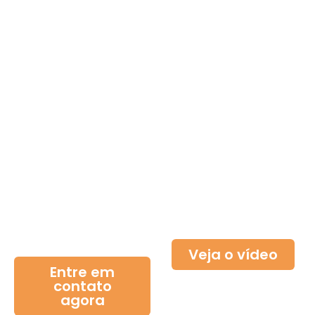
Experimente
Conheça o
o amanhã
Desenvolvi
hoje
Ativo
Entre em
Descubra
contato agora
como
para um
podemos
diagnóstico
ajudá-lo
gratuito
Veja o vídeo
Entre em
contato
agora