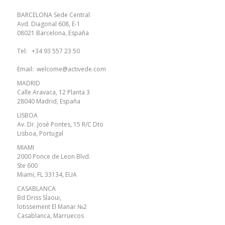
BARCELONA Sede Central
Avd. Diagonal 608, E-1
08021 Barcelona, España
Tel:
+34 93 557 23 50
Email:
welcome@activede.com
MADRID
Calle Aravaca, 12 Planta 3
28040 Madrid, España
LISBOA
Av. Dr. José Pontes, 15 R/C Dto
Lisboa, Portugal
MIAMI
2000 Ponce de Leon Blvd.
Ste 600
Miami, FL 33134, EUA
CASABLANCA
Bd Driss Slaoui,
lotissement El Manar №2
Casablanca, Marruecos