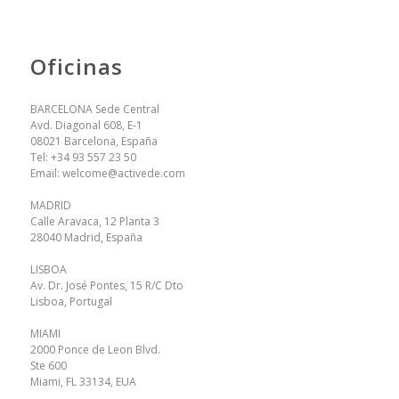
Oficinas
BARCELONA Sede Central
Avd. Diagonal 608, E-1
08021 Barcelona, España
Tel:
+34 93 557 23 50
Email:
welcome@activede.com
MADRID
Calle Aravaca, 12 Planta 3
28040 Madrid, España
LISBOA
Av. Dr. José Pontes, 15 R/C Dto
Lisboa, Portugal
MIAMI
2000 Ponce de Leon Blvd.
Ste 600
Miami, FL 33134, EUA