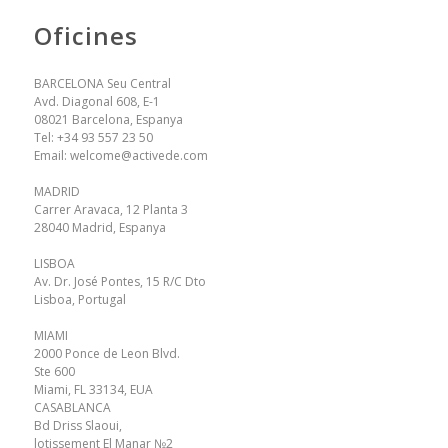
Oficines
BARCELONA Seu Central
Avd. Diagonal 608, E-1
08021 Barcelona, Espanya
Tel:
+34 93 557 23 50
Email:
welcome@activede.com
MADRID
Carrer Aravaca, 12 Planta 3
28040 Madrid, Espanya
LISBOA
Av. Dr. José Pontes, 15 R/C Dto
Lisboa, Portugal
MIAMI
2000 Ponce de Leon Blvd.
Ste 600
Miami, FL 33134, EUA
CASABLANCA
Bd Driss Slaoui,
lotissement El Manar №2