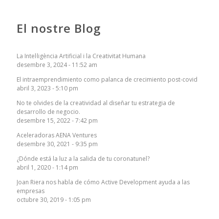
El nostre Blog
La Intel·ligència Artificial i la Creativitat Humana
desembre 3, 2024 - 11:52 am
El intraemprendimiento como palanca de crecimiento post-covid
abril 3, 2023 - 5:10 pm
No te olvides de la creatividad al diseñar tu estrategia de
desarrollo de negocio.
desembre 15, 2022 - 7:42 pm
Aceleradoras AENA Ventures
desembre 30, 2021 - 9:35 pm
¿Dónde está la luz a la salida de tu coronatunel?
abril 1, 2020 - 1:14 pm
Joan Riera nos habla de cómo Active Development ayuda a las
empresas
octubre 30, 2019 - 1:05 pm