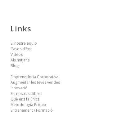
Links
El nostre equip
Casos d'èxit
Videos
Als mitjans
Blog
Emprenedoria Corporativa
Augmentar les teves vendes
Innovació
Els nostres Llibres
Què ens fa únics
Metodologia Pròpia
Entrenament / Formació