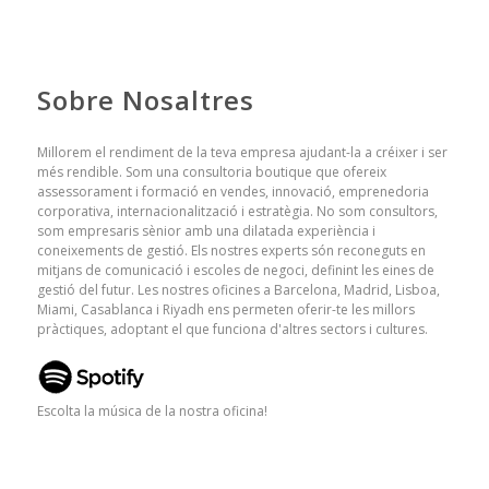
Sobre Nosaltres
Millorem el rendiment de la teva empresa ajudant-la a créixer i ser
més rendible. Som una consultoria boutique que ofereix
assessorament i formació en vendes, innovació, emprenedoria
corporativa, internacionalització i estratègia. No som consultors,
som empresaris sènior amb una dilatada experiència i
coneixements de gestió. Els nostres experts són reconeguts en
mitjans de comunicació i escoles de negoci, definint les eines de
gestió del futur. Les nostres oficines a Barcelona, ​​Madrid, Lisboa,
Miami, Casablanca i Riyadh ens permeten oferir-te les millors
pràctiques, adoptant el que funciona d'altres sectors i cultures.
Escolta la música de la nostra oficina!