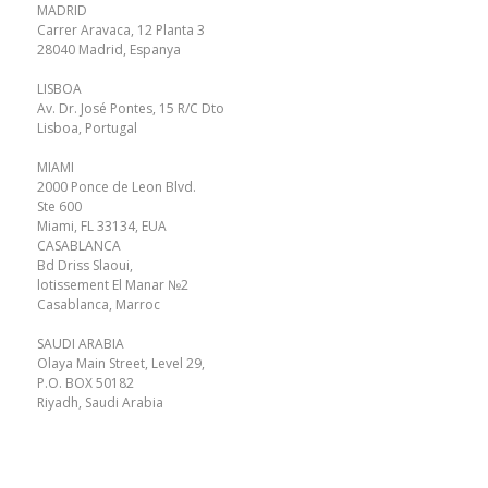
MADRID
Carrer Aravaca, 12 Planta 3
28040 Madrid, Espanya
LISBOA
Av. Dr. José Pontes, 15 R/C Dto
Lisboa, Portugal
MIAMI
2000 Ponce de Leon Blvd.
Ste 600
Miami, FL 33134, EUA
CASABLANCA
Bd Driss Slaoui,
lotissement El Manar №2
Casablanca, Marroc
SAUDI ARABIA
Olaya Main Street, Level 29,
P.O. BOX 50182
Riyadh, Saudi Arabia