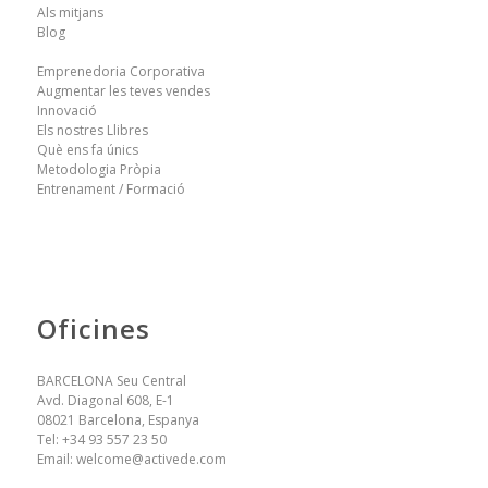
Als mitjans
Blog
Emprenedoria Corporativa
Augmentar les teves vendes
Innovació
Els nostres Llibres
Què ens fa únics
Metodologia Pròpia
Entrenament / Formació
Oficines
BARCELONA Seu Central
Avd. Diagonal 608, E-1
08021 Barcelona, Espanya
Tel:
+34 93 557 23 50
Email:
welcome@activede.com