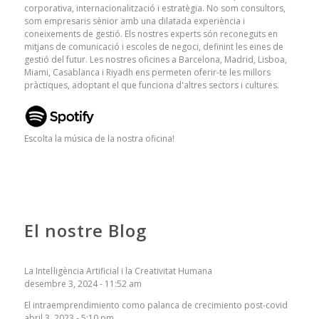
corporativa, internacionalització i estratègia. No som consultors,
som empresaris sènior amb una dilatada experiència i
coneixements de gestió. Els nostres experts són reconeguts en
mitjans de comunicació i escoles de negoci, definint les eines de
gestió del futur. Les nostres oficines a Barcelona, ​​Madrid, Lisboa,
Miami, Casablanca i Riyadh ens permeten oferir-te les millors
pràctiques, adoptant el que funciona d'altres sectors i cultures.
Escolta la música de la nostra oficina!
El nostre Blog
La Intel·ligència Artificial i la Creativitat Humana
desembre 3, 2024 - 11:52 am
El intraemprendimiento como palanca de crecimiento post-covid
abril 3, 2023 - 5:10 pm